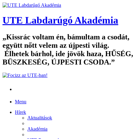
UTE Labdarúgó Akadémia
Kissrác voltam én, bámultam a csodát,
együtt nőtt velem az újpesti világ.
Élhetek bárhol, ide jövök haza, HŰSÉG,
BÜSZKESÉG, ÚJPESTI CSODA.
Menu
Hírek
Aktualitások
Akadémia