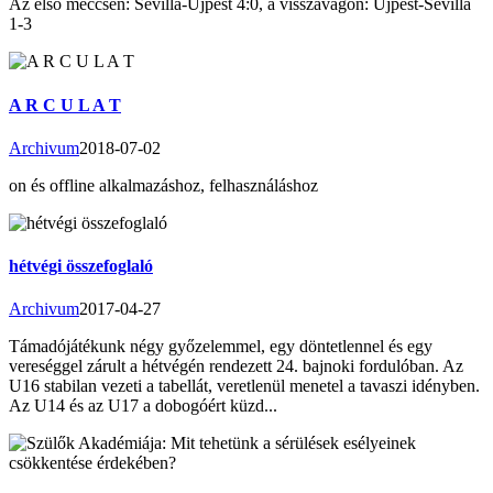
Az első meccsen: Sevilla-Újpest 4:0, a visszavágón: Újpest-Sevilla
1-3
A R C U L A T
Archivum
2018-07-02
on és offline alkalmazáshoz, felhasználáshoz
hétvégi összefoglaló
Archivum
2017-04-27
Támadójátékunk négy győzelemmel, egy döntetlennel és egy
vereséggel zárult a hétvégén rendezett 24. bajnoki fordulóban. Az
U16 stabilan vezeti a tabellát, veretlenül menetel a tavaszi idényben.
Az U14 és az U17 a dobogóért küzd...