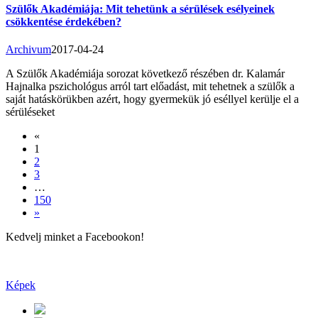
Szülők Akadémiája: Mit tehetünk a sérülések esélyeinek
csökkentése érdekében?
Archivum
2017-04-24
A Szülők Akadémiája sorozat következő részében dr. Kalamár
Hajnalka pszichológus arról tart előadást, mit tehetnek a szülők a
saját hatáskörükben azért, hogy gyermekük jó eséllyel kerülje el a
sérüléseket
«
1
2
3
…
150
»
Kedvelj minket a Facebookon!
Képek