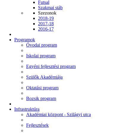
Futsal
Szakmai stáb
Szezonok
2018-19
2017-18
2016-17
Programok
Óvodai program
Iskolai program
Egyéni fejlesztési program
Szülők Akadémiája
Oktatási program
Bozsik program
Infrastruktúra
Akadémiai központ - Szilágyi utca
Fejlesztések