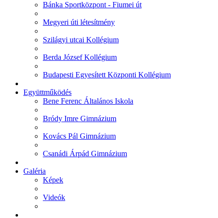
Bánka Sportközpont - Fiumei út
Megyeri úti létesítmény
Szilágyi utcai Kollégium
Berda József Kollégium
Budapesti Egyesített Központi Kollégium
Együttműködés
Bene Ferenc Általános Iskola
Bródy Imre Gimnázium
Kovács Pál Gimnázium
Csanádi Árpád Gimnázium
Galéria
Képek
Videók