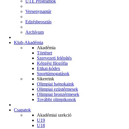
UTE Programok
Versenynaptár
Edzésbeosztás
Archívum
Klub-Akadémia
Akadémia
Történet
Szervezeti felépítés
Képzési filozófia
Etikai-kódex
Sporttámogatások
Sikereink
Olimpiai bajnokaink
Olimpiai ezüstérmesek
Olimpiai bronzérmesek
További olimpikonok
Csapatok
Akadémiai szekció
U19
U18