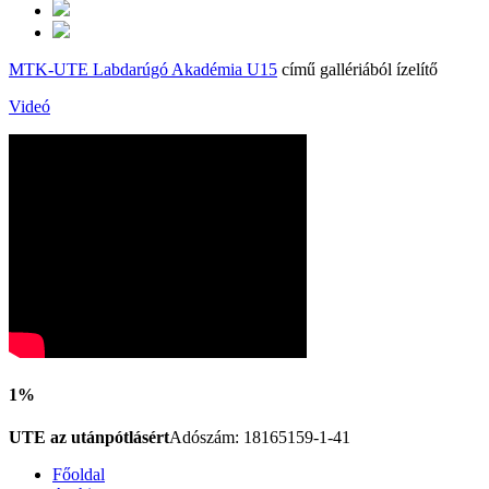
MTK-UTE Labdarúgó Akadémia U15
című gallériából ízelítő
Videó
1%
UTE az utánpótlásért
Adószám: 18165159-1-41
Főoldal