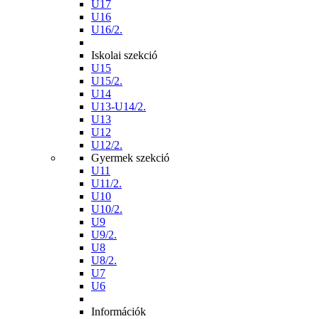
U17
U16
U16/2.
Iskolai szekció
U15
U15/2.
U14
U13-U14/2.
U13
U12
U12/2.
Gyermek szekció
U11
U11/2.
U10
U10/2.
U9
U9/2.
U8
U8/2.
U7
U6
Információk